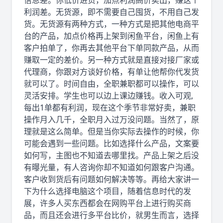
信息差。你低价进货，加点利润高价卖出，赚这个
利润差。无货源，即不需要自己囤货，不用自己发
货。无货源有两种方式，一种方式是把其他电商平
台的产品，加点价格再上架到闲鱼平台，闲鱼上有
客户拍单了，你再去其他平台下单同款产品，从而
赚取一定的差价。另一种方式就是直接对接厂家或
代理商，你跟对方谈好价格，有单让他帮你代发货
就可以了。时间自由，全职兼职都可以操作，可以
灵活安排。学生也可以边上课边赚钱。收入可观,
每出1单都有利润，现在这个季节非常好卖，兼职
操作月入几千，全职月入过万没问题。当然了，原
理就是这么简单。但是当你实际去操作的时候，你
可能会遇到一些问题。比如选择什么产品，文案要
如何写，主图也不知道去哪里找。产品上架之后没
有曝光量，有人咨询你却不知道如何跟客户沟通。
客户收到货后有问题如何解决等等。再给大家讲一
下为什么选择电脑这个项目，随着信息时代的发
展，许多人买东西都会在网购平台上进行购买商
品，而且还会进行多平台比价，就男生而言，选择