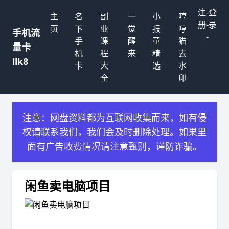
注
-
登
主
名
副
一
小
哼
册
-
录
页
下
业
觉
报
哼
手机流
-
手
课
醒
童
猫
量卡
机
程
来
精
去
llk8
卡
大
选
水
全
印
注意：网盘资料都为互联网收集而来，如有侵
权请联系我们，我们会及时删除处理。如果里
面有广告收费情况请注意甄别，谨防诈骗。
闲鱼卖电脑项目