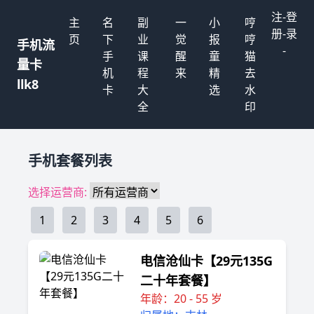
注
-
登
主
名
副
一
小
哼
册
-
录
页
下
业
觉
报
哼
手机流
-
手
课
醒
童
猫
量卡
机
程
来
精
去
llk8
卡
大
选
水
全
印
手机套餐列表
选择运营商:
1
2
3
4
5
6
电信沧仙卡【29元135G
二十年套餐】
年龄：20 - 55 岁