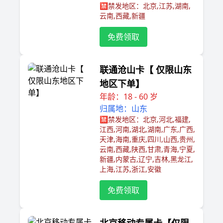
🈲️禁发地区：北京,江苏,湖南,
云南,西藏,新疆
免费领取
联通沧山卡【 仅限山东
地区下单】
年龄：18 - 60 岁
归属地：山东
🈲️禁发地区：北京,河北,福建,
江西,河南,湖北,湖南,广东,广西,
天津,海南,重庆,四川,山西,贵州,
云南,西藏,陕西,甘肃,青海,宁夏,
新疆,内蒙古,辽宁,吉林,黑龙江,
上海,江苏,浙江,安徽
免费领取