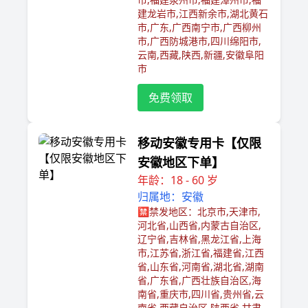
建龙岩市,江西新余市,湖北黄石
市,广东,广西南宁市,广西柳州
市,广西防城港市,四川绵阳市,
云南,西藏,陕西,新疆,安徽阜阳
市
免费领取
移动安徽专用卡【仅限
安徽地区下单】
年龄：18 - 60 岁
归属地：安徽
🈲️禁发地区：北京市,天津市,
河北省,山西省,内蒙古自治区,
辽宁省,吉林省,黑龙江省,上海
市,江苏省,浙江省,福建省,江西
省,山东省,河南省,湖北省,湖南
省,广东省,广西壮族自治区,海
南省,重庆市,四川省,贵州省,云
南省,西藏自治区,陕西省,甘肃