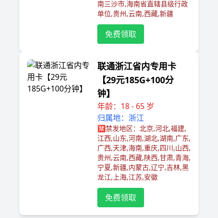
南三沙市,海南省直辖县级行政
单位,贵州,云南,西藏,新疆
免费领取
联通浙江省内专用卡
【29元185G+100分
钟】
年龄：18 - 65 岁
归属地：浙江
🈲️禁发地区：北京,河北,福建,
江西,山东,河南,湖北,湖南,广东,
广西,天津,海南,重庆,四川,山西,
贵州,云南,西藏,陕西,甘肃,青海,
宁夏,新疆,内蒙古,辽宁,吉林,黑
龙江,上海,江苏,安徽
免费领取