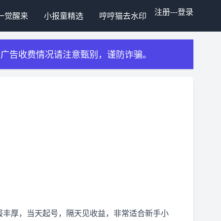
注册
---
登录
一觉醒来
小报童精选
哼哼猫去水印
有广告收费情况请注意甄别，谨防诈骗。
报丰厚，当天起号，隔天见收益，非常适合新手小