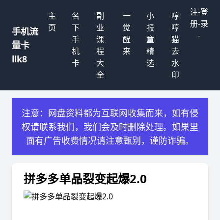
注
-
登
主
名
副
一
小
哼
册
-
录
页
下
业
觉
报
哼
手机流
-
手
课
醒
童
猫
量卡
机
程
来
精
去
llk8
卡
大
选
水
全
印
注意：网盘资料都为互联网收集而来，如有侵
权请联系我们，我们会及时删除处理。如果里
面有广告收费情况请注意甄别，谨防诈骗。
拼多多单品裂变起爆2.0