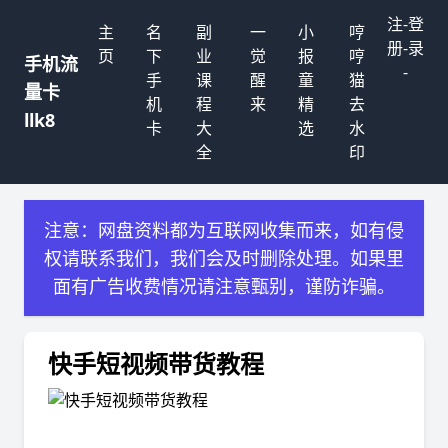
注
-
登
主
名
副
一
小
哼
册
-
录
页
下
业
觉
报
哼
手机流
-
手
课
醒
童
猫
量卡
机
程
来
精
去
llk8
卡
大
选
水
全
印
注意：网盘资料都为互联网收集而来，如有侵
权请联系我们，我们会及时删除处理。如果里
面有广告收费情况请注意甄别，谨防诈骗。
快手短视频带货教程